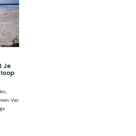
t Je
rloop
es,
nnen. Van
ige