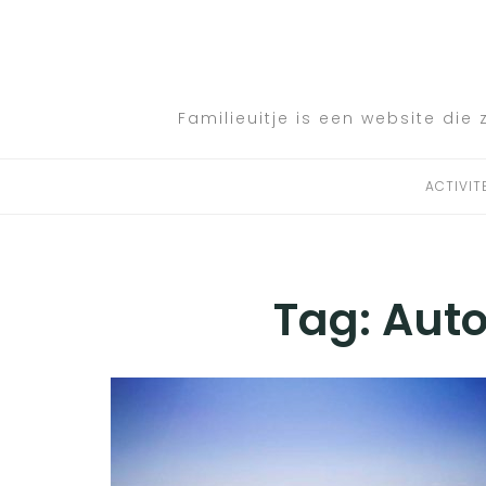
Skip
to
ACTIVITEITEN
content
BESTEMMINGEN
Familieuitje is een website die 
HOTELTIPS
ACTIVIT
TIPS EN ADVIEZEN
VERKEER
Tag:
Auto