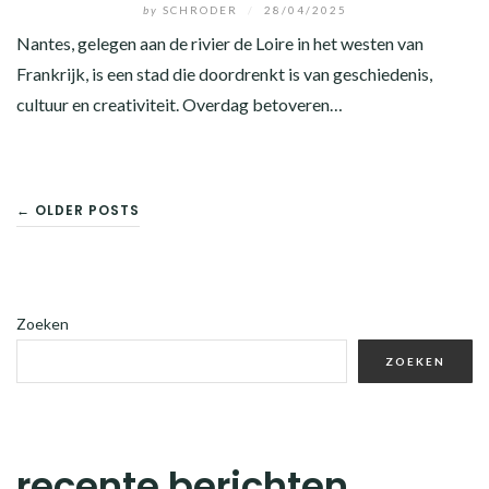
by
SCHRODER
/
28/04/2025
Nantes, gelegen aan de rivier de Loire in het westen van
Frankrijk, is een stad die doordrenkt is van geschiedenis,
cultuur en creativiteit. Overdag betoveren…
BERICHTENNAVIGATIE
← OLDER POSTS
Zoeken
ZOEKEN
recente berichten