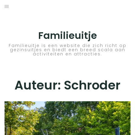
Skip
to
ACTIVITEITEN
content
BESTEMMINGEN
Familieuitje
HOTELTIPS
Familieuitje is een website die zich richt op
gezinsuitjes en biedt een breed scala aan
activiteiten en attracties.
TIPS EN ADVIEZEN
VERKEER
Auteur:
Schroder