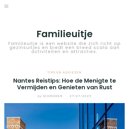
Skip
to
ACTIVITEITEN
content
BESTEMMINGEN
Familieuitje
HOTELTIPS
Familieuitje is een website die zich richt op
gezinsuitjes en biedt een breed scala aan
activiteiten en attracties.
TIPS EN ADVIEZEN
VERKEER
TIPS EN ADVIEZEN
Nantes Reistips: Hoe de Menigte te
Vermijden en Genieten van Rust
by
SCHRODER
/
27/07/2025