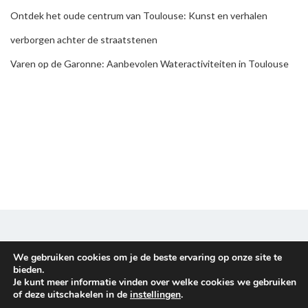
Ontdek het oude centrum van Toulouse: Kunst en verhalen
verborgen achter de straatstenen
Varen op de Garonne: Aanbevolen Wateractiviteiten in Toulouse
We gebruiken cookies om je de beste ervaring op onze site te
Disclaimer & Privacy policy
bieden.
Je kunt meer informatie vinden over welke cookies we gebruiken
Copyright © 2026
Familieuitje
. All rights reserved.
of deze uitschakelen in de
instellingen
.