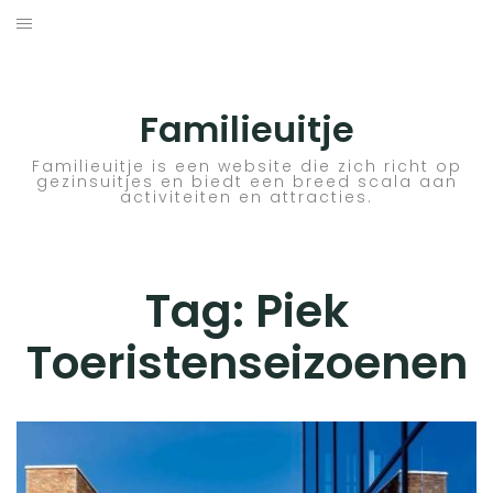
Skip
to
ACTIVITEITEN
content
BESTEMMINGEN
Familieuitje
HOTELTIPS
Familieuitje is een website die zich richt op
gezinsuitjes en biedt een breed scala aan
activiteiten en attracties.
TIPS EN ADVIEZEN
VERKEER
Tag:
Piek
Toeristenseizoenen