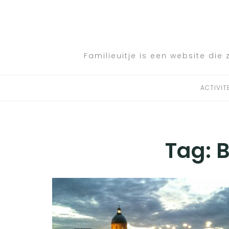
Skip
to
ACTIVITEITEN
content
BESTEMMINGEN
Familieuitje is een website die 
HOTELTIPS
ACTIVIT
TIPS EN ADVIEZEN
VERKEER
Tag:
B