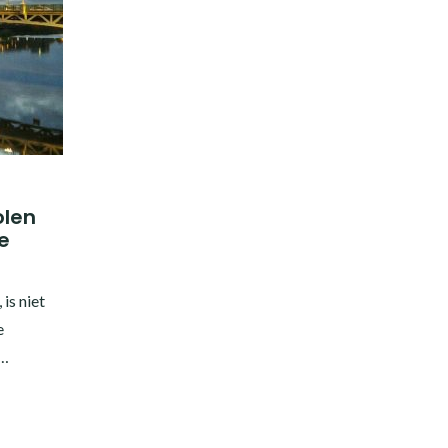
olen
e
 is niet
e
d…