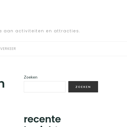
a aan activiteiten en attracties.
VERKEER
Zoeken
n
ZOEKEN
recente