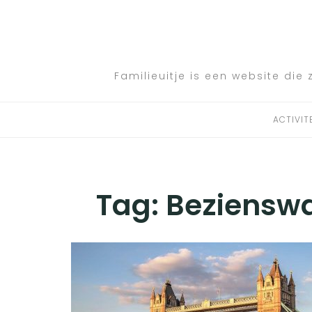
Skip
to
ACTIVITEITEN
content
BESTEMMINGEN
Familieuitje is een website die 
HOTELTIPS
ACTIVIT
TIPS EN ADVIEZEN
VERKEER
Tag:
Bezienswa