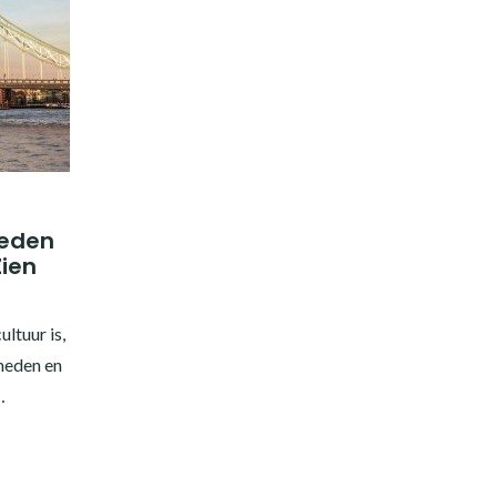
heden
Zien
ltuur is,
heden en
…