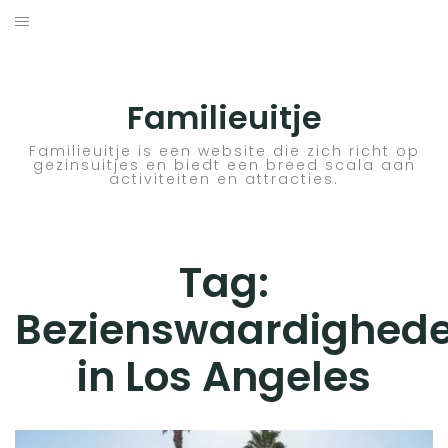
Skip
to
ACTIVITEITEN
content
BESTEMMINGEN
Familieuitje
HOTELTIPS
Familieuitje is een website die zich richt op
gezinsuitjes en biedt een breed scala aan
activiteiten en attracties.
TIPS EN ADVIEZEN
VERKEER
Tag:
Bezienswaardighed
in Los Angeles