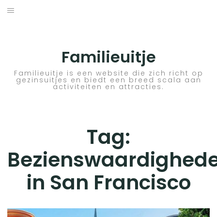
Skip
to
ACTIVITEITEN
content
BESTEMMINGEN
Familieuitje
HOTELTIPS
Familieuitje is een website die zich richt op
gezinsuitjes en biedt een breed scala aan
activiteiten en attracties.
TIPS EN ADVIEZEN
VERKEER
Tag:
Bezienswaardighed
in San Francisco