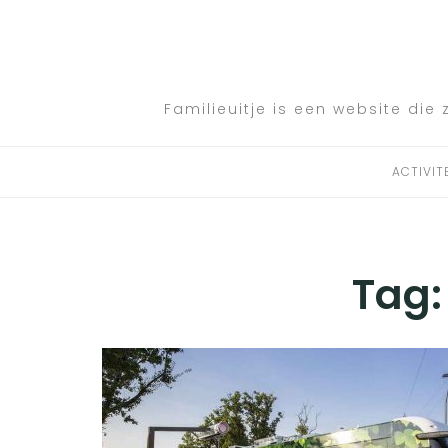
Skip
to
ACTIVITEITEN
content
BESTEMMINGEN
Familieuitje is een website die 
HOTELTIPS
ACTIVIT
TIPS EN ADVIEZEN
VERKEER
Tag