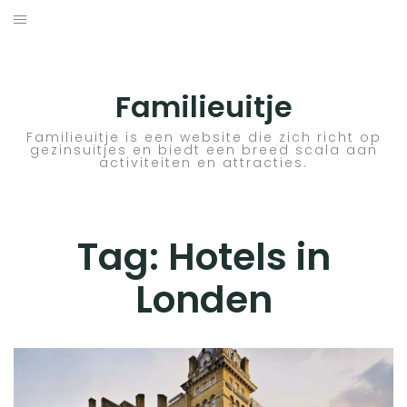
Skip
to
ACTIVITEITEN
content
BESTEMMINGEN
Familieuitje
HOTELTIPS
Familieuitje is een website die zich richt op
gezinsuitjes en biedt een breed scala aan
activiteiten en attracties.
TIPS EN ADVIEZEN
VERKEER
Tag:
Hotels in
Londen