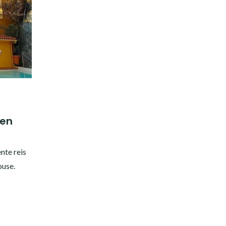
gen
nte reis
ouse.