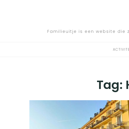
Skip
to
ACTIVITEITEN
content
BESTEMMINGEN
Familieuitje is een website die 
HOTELTIPS
ACTIVIT
TIPS EN ADVIEZEN
VERKEER
Tag: