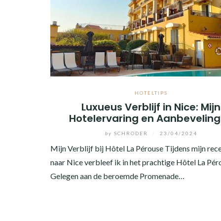
HOTELTIPS
Luxueus Verblijf in Nice: Mijn
Hotelervaring en Aanbevelin
by
SCHRODER
/
23/04/2024
Mijn Verblijf bij Hôtel La Pérouse Tijdens mijn rece
naar Nice verbleef ik in het prachtige Hôtel La Pér
Gelegen aan de beroemde Promenade…