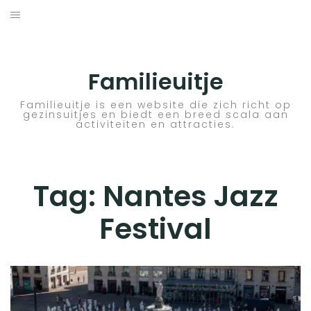
Skip
to
ACTIVITEITEN
content
BESTEMMINGEN
Familieuitje
HOTELTIPS
Familieuitje is een website die zich richt op
gezinsuitjes en biedt een breed scala aan
activiteiten en attracties.
TIPS EN ADVIEZEN
VERKEER
Tag:
Nantes Jazz
Festival