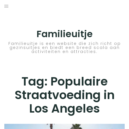
Skip
to
ACTIVITEITEN
content
BESTEMMINGEN
Familieuitje
HOTELTIPS
Familieuitje is een website die zich richt op
gezinsuitjes en biedt een breed scala aan
activiteiten en attracties.
TIPS EN ADVIEZEN
VERKEER
Tag:
Populaire
Straatvoeding in
Los Angeles