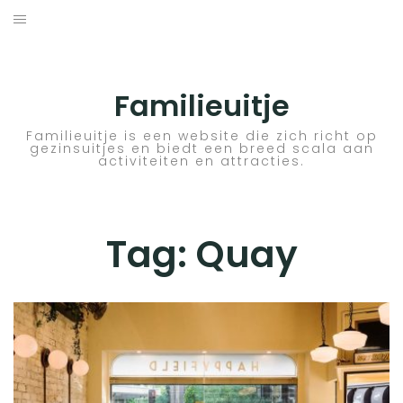
Skip
to
ACTIVITEITEN
content
BESTEMMINGEN
Familieuitje
HOTELTIPS
Familieuitje is een website die zich richt op
gezinsuitjes en biedt een breed scala aan
activiteiten en attracties.
TIPS EN ADVIEZEN
VERKEER
Tag:
Quay