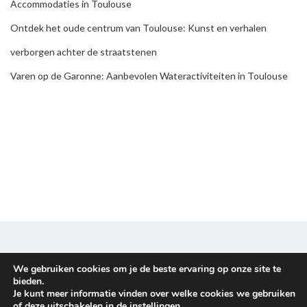
Accommodaties in Toulouse
Ontdek het oude centrum van Toulouse: Kunst en verhalen
verborgen achter de straatstenen
Varen op de Garonne: Aanbevolen Wateractiviteiten in Toulouse
We gebruiken cookies om je de beste ervaring op onze site te
Disclaimer & Privacy policy
bieden.
Je kunt meer informatie vinden over welke cookies we gebruiken
Copyright © 2026
Familieuitje
. All rights reserved.
of deze uitschakelen in de
instellingen
.