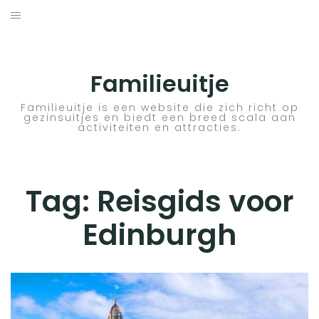
Skip
to
ACTIVITEITEN
content
BESTEMMINGEN
Familieuitje
HOTELTIPS
Familieuitje is een website die zich richt op
gezinsuitjes en biedt een breed scala aan
activiteiten en attracties.
TIPS EN ADVIEZEN
VERKEER
Tag:
Reisgids voor
Edinburgh