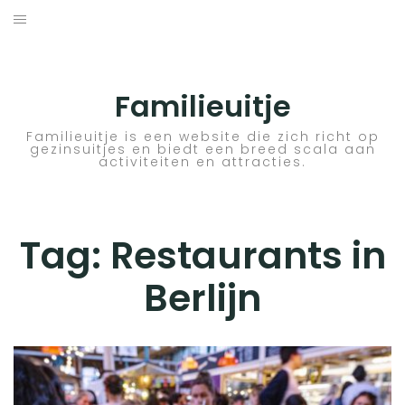
Skip
to
ACTIVITEITEN
content
BESTEMMINGEN
Familieuitje
HOTELTIPS
Familieuitje is een website die zich richt op
gezinsuitjes en biedt een breed scala aan
activiteiten en attracties.
TIPS EN ADVIEZEN
VERKEER
Tag:
Restaurants in
Berlijn