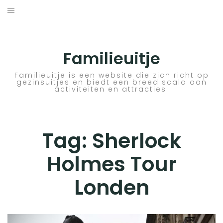
Skip
to
ACTIVITEITEN
content
BESTEMMINGEN
Familieuitje
HOTELTIPS
Familieuitje is een website die zich richt op
gezinsuitjes en biedt een breed scala aan
activiteiten en attracties.
TIPS EN ADVIEZEN
VERKEER
Tag:
Sherlock
Holmes Tour
Londen