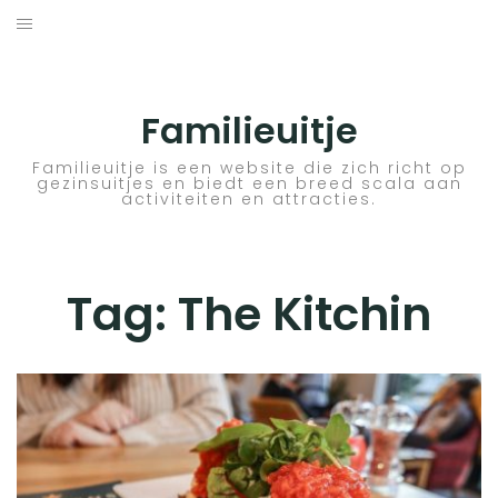
Skip
to
ACTIVITEITEN
content
BESTEMMINGEN
Familieuitje
HOTELTIPS
Familieuitje is een website die zich richt op
gezinsuitjes en biedt een breed scala aan
activiteiten en attracties.
TIPS EN ADVIEZEN
VERKEER
Tag:
The Kitchin