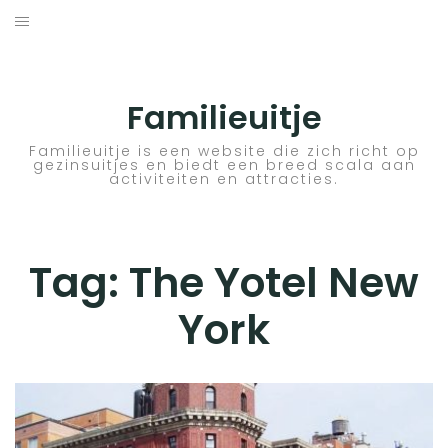
Skip
to
ACTIVITEITEN
content
BESTEMMINGEN
Familieuitje
HOTELTIPS
Familieuitje is een website die zich richt op
gezinsuitjes en biedt een breed scala aan
activiteiten en attracties.
TIPS EN ADVIEZEN
VERKEER
Tag:
The Yotel New
York