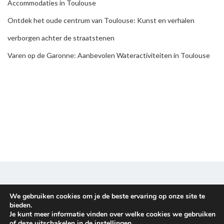
Accommodaties in Toulouse
Ontdek het oude centrum van Toulouse: Kunst en verhalen
verborgen achter de straatstenen
Varen op de Garonne: Aanbevolen Wateractiviteiten in Toulouse
We gebruiken cookies om je de beste ervaring op onze site te
Disclaimer & Privacy policy
bieden.
Je kunt meer informatie vinden over welke cookies we gebruiken
Copyright © 2026
Familieuitje
. All rights reserved.
of deze uitschakelen in de
instellingen
.