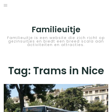
Skip
to
ACTIVITEITEN
content
BESTEMMINGEN
Familieuitje
HOTELTIPS
Familieuitje is een website die zich richt op
gezinsuitjes en biedt een breed scala aan
activiteiten en attracties.
TIPS EN ADVIEZEN
VERKEER
Tag:
Trams in Nice