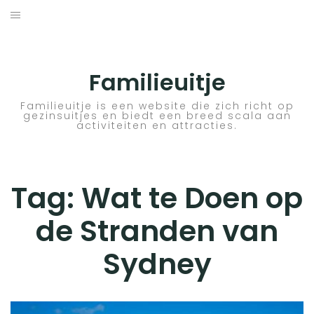
Skip
to
ACTIVITEITEN
content
BESTEMMINGEN
Familieuitje
HOTELTIPS
Familieuitje is een website die zich richt op
gezinsuitjes en biedt een breed scala aan
activiteiten en attracties.
TIPS EN ADVIEZEN
VERKEER
Tag:
Wat te Doen op
de Stranden van
Sydney