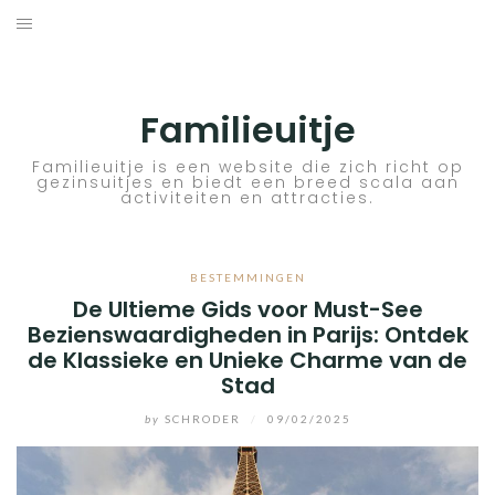
Skip
to
ACTIVITEITEN
content
BESTEMMINGEN
Familieuitje
HOTELTIPS
Familieuitje is een website die zich richt op
gezinsuitjes en biedt een breed scala aan
activiteiten en attracties.
TIPS EN ADVIEZEN
VERKEER
BESTEMMINGEN
De Ultieme Gids voor Must-See
Bezienswaardigheden in Parijs: Ontdek
de Klassieke en Unieke Charme van de
Stad
by
SCHRODER
/
09/02/2025