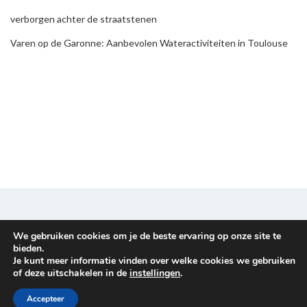
verborgen achter de straatstenen
Varen op de Garonne: Aanbevolen Wateractiviteiten in Toulouse
We gebruiken cookies om je de beste ervaring op onze site te
Disclaimer & Privacy policy
bieden.
Je kunt meer informatie vinden over welke cookies we gebruiken
Copyright © 2026
Familieuitje
. All rights reserved.
of deze uitschakelen in de
instellingen
.
Proudly powered by
WordPress
. Theme
EightyDays Lite
by
Accepteer
GretaThemes.