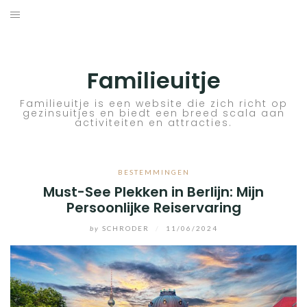
Skip
to
ACTIVITEITEN
content
BESTEMMINGEN
Familieuitje
HOTELTIPS
Familieuitje is een website die zich richt op
gezinsuitjes en biedt een breed scala aan
activiteiten en attracties.
TIPS EN ADVIEZEN
VERKEER
BESTEMMINGEN
Must-See Plekken in Berlijn: Mijn
Persoonlijke Reiservaring
by
SCHRODER
/
11/06/2024