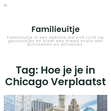
Skip
to
ACTIVITEITEN
content
BESTEMMINGEN
Familieuitje
HOTELTIPS
Familieuitje is een website die zich richt op
gezinsuitjes en biedt een breed scala aan
activiteiten en attracties.
TIPS EN ADVIEZEN
VERKEER
Tag:
Hoe je je in
Chicago Verplaatst