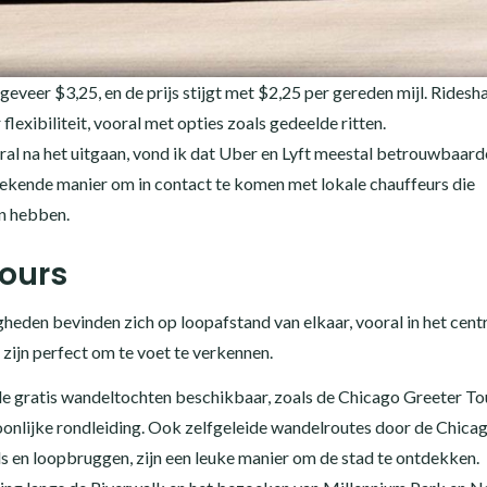
geveer $3,25, en de prijs stijgt met $2,25 per gereden mijl. Ridesh
lexibiliteit, vooral met opties zoals gedeelde ritten.
oral na het uitgaan, vond ik dat Uber en Lyft meestal betrouwbaard
stekende manier om in contact te komen met lokale chauffeurs die
en hebben.
Tours
heden bevinden zich op loopafstand van elkaar, vooral in het cent
zijn perfect om te voet te verkennen.
nde gratis wandeltochten beschikbaar, zoals de Chicago Greeter To
onlijke rondleiding. Ook zelfgeleide wandelroutes door de Chica
 en loopbruggen, zijn een leuke manier om de stad te ontdekken.