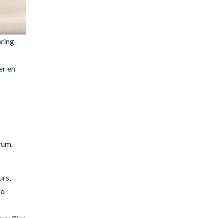
aring-
er en
rum.
urs,
go