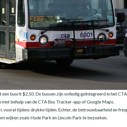
st een busrit $2,50. De bussen zijn volledig geïntegreerd in het CTA
nen met behulp van de CTA Bus Tracker-app of Google Maps.
, vooral tijdens drukke tijden. Echter, de betrouwbaarheid en freq
 om wijken zoals Hyde Park en Lincoln Park te bezoeken.