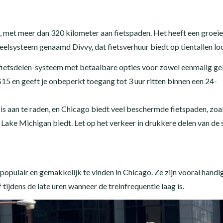
d, met meer dan 320 kilometer aan fietspaden. Het heeft een groei
elsysteem genaamd Divvy, dat fietsverhuur biedt op tientallen loc
fietsdelen-systeem met betaalbare opties voor zowel eenmalig ge
5 en geeft je onbeperkt toegang tot 3 uur ritten binnen een 24-
s aan te raden, en Chicago biedt veel beschermde fietspaden, zoa
s Lake Michigan biedt. Let op het verkeer in drukkere delen van de 
 populair en gemakkelijk te vinden in Chicago. Ze zijn vooral handig
tijdens de late uren wanneer de treinfrequentie laag is.