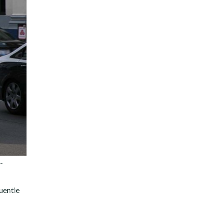
-
uentie