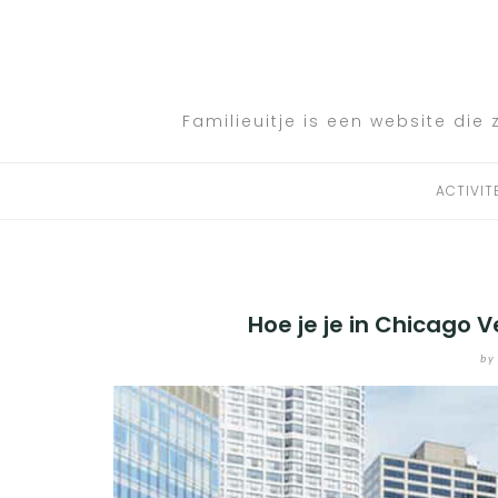
Skip
to
ACTIVITEITEN
content
BESTEMMINGEN
Familieuitje is een website die 
HOTELTIPS
ACTIVIT
TIPS EN ADVIEZEN
VERKEER
Hoe je je in Chicago 
by