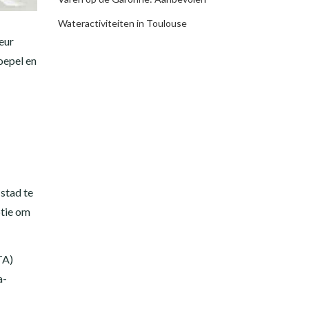
Wateractiviteiten in Toulouse
eur
soepel en
 stad te
ptie om
TA)
a-