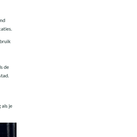
end
aties.
bruik
ls de
stad.
 als je