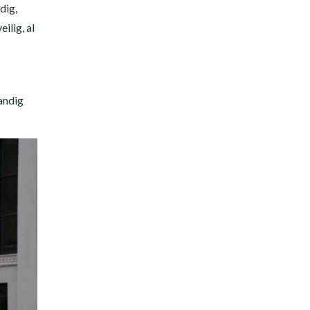
dig,
ilig, al
andig