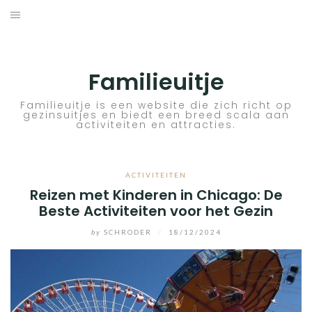
Skip
to
ACTIVITEITEN
content
BESTEMMINGEN
Familieuitje
HOTELTIPS
Familieuitje is een website die zich richt op
gezinsuitjes en biedt een breed scala aan
activiteiten en attracties.
TIPS EN ADVIEZEN
VERKEER
ACTIVITEITEN
Reizen met Kinderen in Chicago: De
Beste Activiteiten voor het Gezin
by
SCHRODER
/
18/12/2024