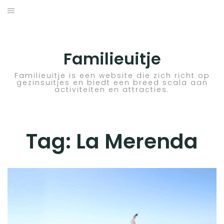
Skip
to
ACTIVITEITEN
content
BESTEMMINGEN
Familieuitje
HOTELTIPS
Familieuitje is een website die zich richt op
gezinsuitjes en biedt een breed scala aan
activiteiten en attracties.
TIPS EN ADVIEZEN
VERKEER
Tag:
La Merenda