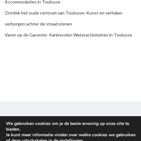
Accommodaties in Toulouse
Ontdek het oude centrum van Toulouse: Kunst en verhalen
verborgen achter de straatstenen
Varen op de Garonne: Aanbevolen Wateractiviteiten in Toulouse
We gebruiken cookies om je de beste ervaring op onze site te
Disclaimer & Privacy policy
bieden.
Je kunt meer informatie vinden over welke cookies we gebruiken
Copyright © 2026
Familieuitje
. All rights reserved.
of deze uitschakelen in de
instellingen
.