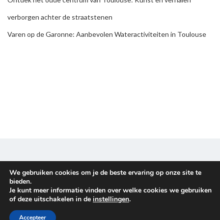
verborgen achter de straatstenen
Varen op de Garonne: Aanbevolen Wateractiviteiten in Toulouse
We gebruiken cookies om je de beste ervaring op onze site te
Disclaimer & Privacy policy
bieden.
Je kunt meer informatie vinden over welke cookies we gebruiken
Copyright © 2026
Familieuitje
. All rights reserved.
of deze uitschakelen in de
instellingen
.
Proudly powered by
WordPress
. Theme
EightyDays Lite
by
Accepteer