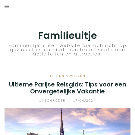
Skip
to
ACTIVITEITEN
content
BESTEMMINGEN
Familieuitje
HOTELTIPS
Familieuitje is een website die zich richt op
gezinsuitjes en biedt een breed scala aan
activiteiten en attracties.
TIPS EN ADVIEZEN
VERKEER
TIPS EN ADVIEZEN
Ultieme Parijse Reisgids: Tips voor een
Onvergetelijke Vakantie
by
SCHRODER
/
17/04/2024