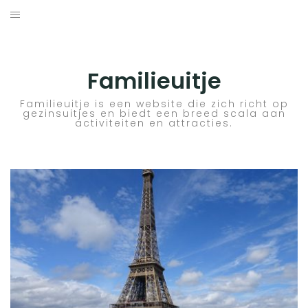
Skip
to
ACTIVITEITEN
content
BESTEMMINGEN
Familieuitje
HOTELTIPS
Familieuitje is een website die zich richt op
gezinsuitjes en biedt een breed scala aan
activiteiten en attracties.
TIPS EN ADVIEZEN
VERKEER