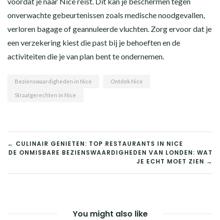
voordat je naar Nice reist. Dit kan je beschermen tegen
onverwachte gebeurtenissen zoals medische noodgevallen,
verloren bagage of geannuleerde vluchten. Zorg ervoor dat je
een verzekering kiest die past bij je behoeften en de
activiteiten die je van plan bent te ondernemen.
Bezienswaardigheden in Nice
Ontdek Nice
Straatgerechten in Nice
BERICHT
← CULINAIR GENIETEN: TOP RESTAURANTS IN NICE
DE ONMISBARE BEZIENSWAARDIGHEDEN VAN LONDEN: WAT
NAVIGATIE
JE ECHT MOET ZIEN →
You might also like