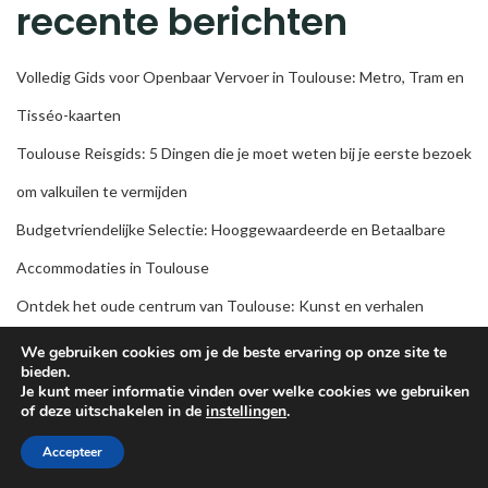
recente berichten
Volledig Gids voor Openbaar Vervoer in Toulouse: Metro, Tram en
Tisséo-kaarten
Toulouse Reisgids: 5 Dingen die je moet weten bij je eerste bezoek
om valkuilen te vermijden
Budgetvriendelijke Selectie: Hooggewaardeerde en Betaalbare
Accommodaties in Toulouse
Ontdek het oude centrum van Toulouse: Kunst en verhalen
verborgen achter de straatstenen
We gebruiken cookies om je de beste ervaring op onze site te
bieden.
Varen op de Garonne: Aanbevolen Wateractiviteiten in Toulouse
Je kunt meer informatie vinden over welke cookies we gebruiken
of deze uitschakelen in de
instellingen
.
Accepteer