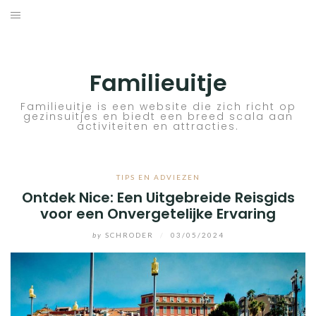
Skip
to
ACTIVITEITEN
content
BESTEMMINGEN
Familieuitje
HOTELTIPS
Familieuitje is een website die zich richt op
gezinsuitjes en biedt een breed scala aan
activiteiten en attracties.
TIPS EN ADVIEZEN
VERKEER
TIPS EN ADVIEZEN
Ontdek Nice: Een Uitgebreide Reisgids
voor een Onvergetelijke Ervaring
by
SCHRODER
/
03/05/2024